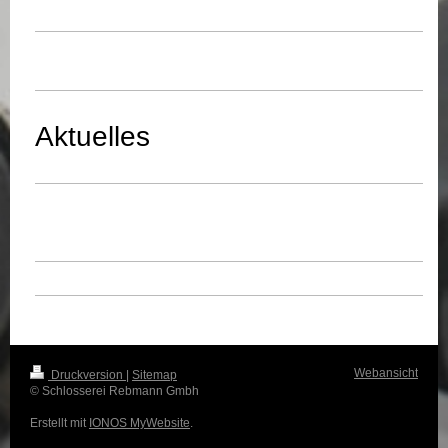
Aktuelles
Webansicht
Druckversion
|
Sitemap
© Schlosserei Rebmann Gmbh
Erstellt mit
IONOS MyWebsite
.